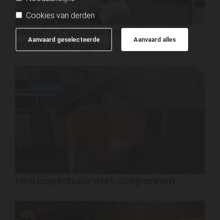
Cookies van derden
Eikenhout vlonder met Kastanje
Aanvaard geselecteerde
Aanvaard alles
BOHO overkapping
Mini kapschuur met dakpannen