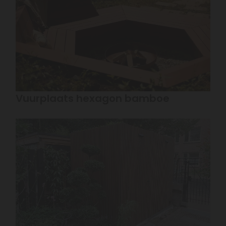
Vuurplaats hexagon bamboe